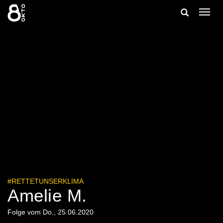
Zum
Suche
Navig
Inhalt
ein-/
springen
ein-/ausble
#RETTETUNSERKLIMA
Amelie M.
Folge vom Do., 25.06.2020