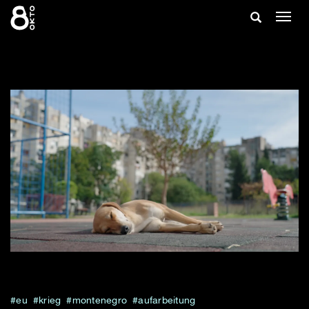
Zum
Suche
Navig
Inhalt
ein-/
springen
ein-/ausble
eu
krieg
montenegro
aufarbeitung