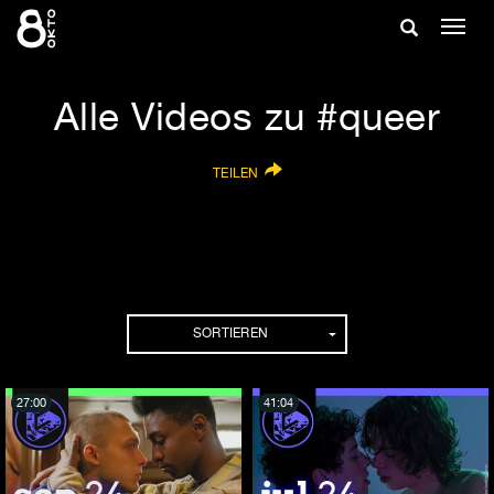
Zum
Suche
Navig
Inhalt
ein-/
springen
ein-/ausble
Alle Videos zu #queer
TEILEN
SORTIEREN
27:00
41:04