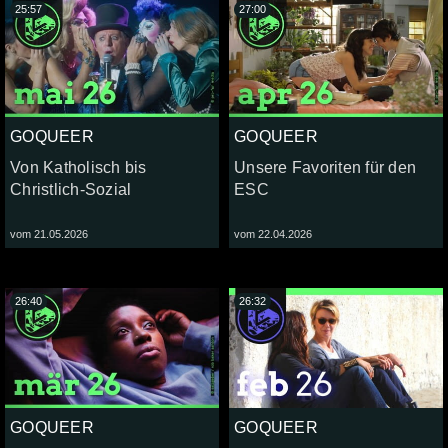
25:57
27:00
GOQUEER
GOQUEER
Von Katholisch bis
Unsere Favoriten für den
Christlich-Sozial
ESC
vom 21.05.2026
vom 22.04.2026
26:40
26:32
GOQUEER
GOQUEER