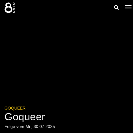
Zum
Suche
Na
Inhalt
ei
springen
ein-/aus
GOQUEER
Goqueer
Folge vom Mi., 30.07.2025