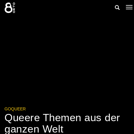
Zum
Suche
Na
Inhalt
ei
springen
ein-/aus
GOQUEER
Queere Themen aus der
ganzen Welt