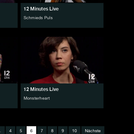
12 Minutes Live
Schmieds Puls
12 Minutes Live
Monsterheart
…
4
5
6
7
8
9
10
Nächste