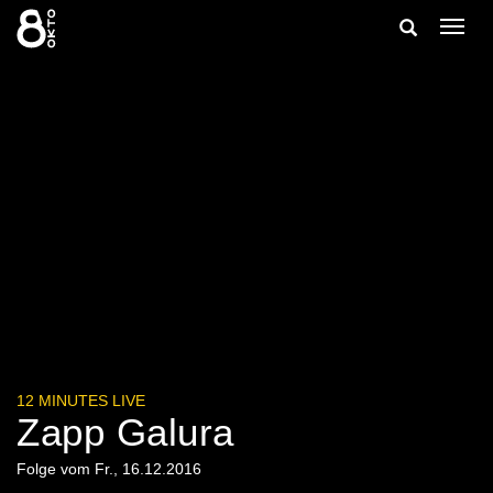
Zum
Suche
Navig
Inhalt
ein-/
springen
ein-/ausble
12 MINUTES LIVE
Zapp Galura
Folge vom Fr., 16.12.2016