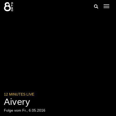
Zum
Suche
Navig
Inhalt
ein-/
springen
ein-/ausble
12 MINUTES LIVE
Aivery
Folge vom Fr., 6.05.2016