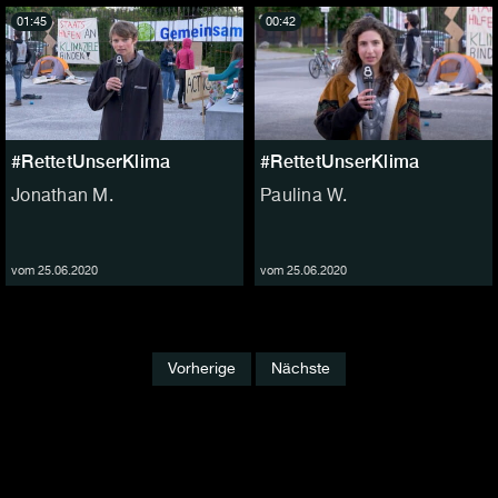
01:45
00:42
#RettetUnserKlima
#RettetUnserKlima
Jonathan M.
Paulina W.
vom 25.06.2020
vom 25.06.2020
Vorherige
Nächste