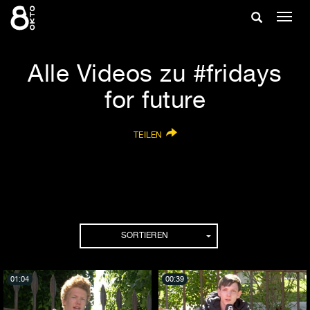
Zum
Suche
Navig
Inhalt
ein-/
springen
ein-/ausble
Alle Videos zu #fridays
for future
TEILEN
SORTIEREN
01:04
00:39