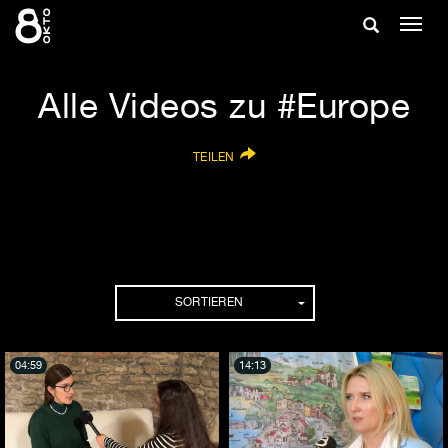
Zum
Suche
Navig
Inhalt
ein-/
springen
ein-/ausble
Alle Videos zu #Europe
TEILEN
SORTIEREN
04:59
14:13