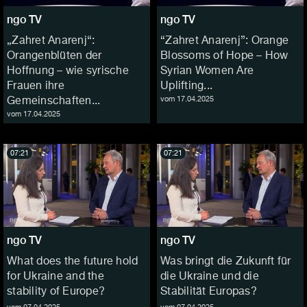
ngo TV
ngo TV
„Zahret Anarenj“:
“Zahret Anarenj”: Orange
Orangenblüten der
Blossoms of Hope – How
Hoffnung – wie syrische
Syrian Women Are
Frauen ihre
Uplifting...
vom 17.04.2025
Gemeinschaften...
vom 17.04.2025
07:21
07:21
ngo TV
ngo TV
What does the future hold
Was bringt die Zukunft für
for Ukraine and the
die Ukraine und die
stability of Europe?
Stabilität Europas?