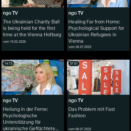
ngo TV
ngo TV
The Ukrainian Charity Ball
Healing Far from Home:
is being held for the first
Psychological Support for
time at the Vienna Hofburg
Ukrainian Refugees in
Vienna
vom 10.02.2026
vom 30.07.2025
14:13
37:51
ngo TV
ngo TV
Heilung in der Ferne:
Das Problem mit Fast
Psychologische
Fashion
Unterstützung für
ukrainische Geflüchtete...
vom 06.07.2025