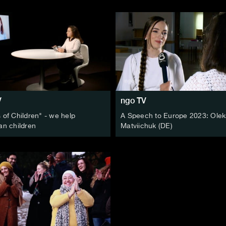
V
ngo TV
 of Children" - we help
A Speech to Europe 2023: Ole
an children
Matviichuk (DE)