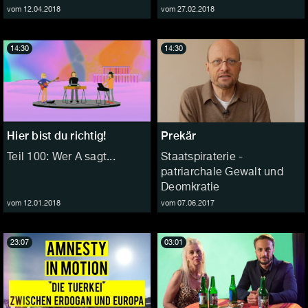
vom 12.04.2018
vom 27.02.2018
14:30
14:30
Hier bist du richtig!
Prekär
Teil 100: Wer A sagt...
Staatspiraterie -
patriarchale Gewalt und
Deomkratie
vom 12.01.2018
vom 07.06.2017
23:07
03:01