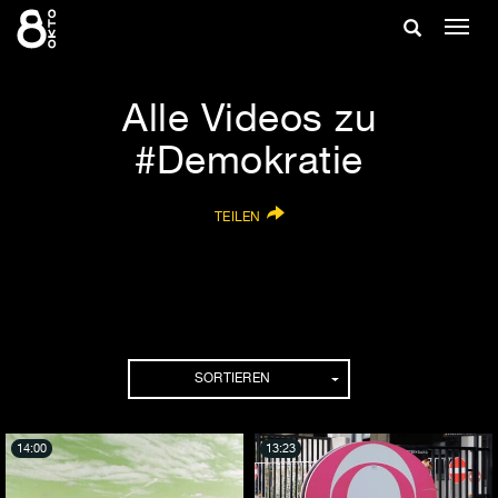
Zum
Suche
Navig
Inhalt
ein-/
springen
ein-/ausble
Alle Videos zu
#Demokratie
TEILEN
SORTIEREN
14:00
13:23