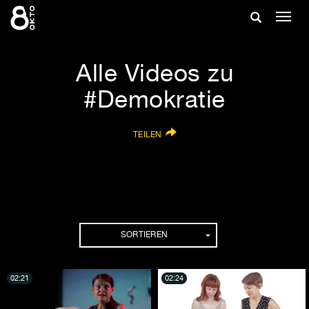
Zum
Suche
Navig
Inhalt
ein-/
springen
ein-/ausble
Alle Videos zu
#Demokratie
TEILEN
SORTIEREN
02:21
02:24