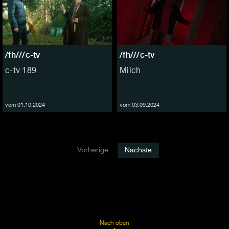
/fh///c-tv
/fh///c-tv
c-tv 189
Milch
vom 01.10.2024
vom 03.09.2024
Vorherige
Nächste
Nach oben