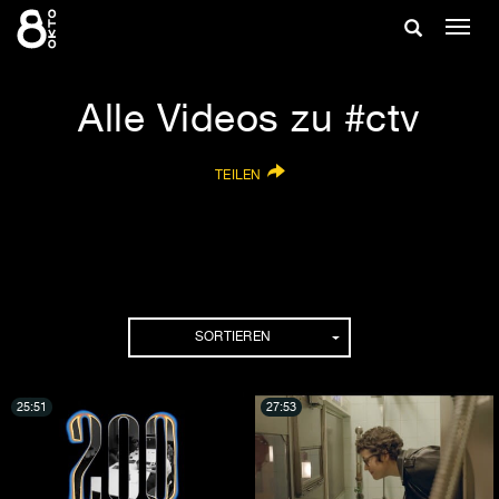
Zum
Suche
Navig
Inhalt
ein-/
springen
ein-/ausble
Alle Videos zu #ctv
TEILEN
SORTIEREN
25:51
27:53