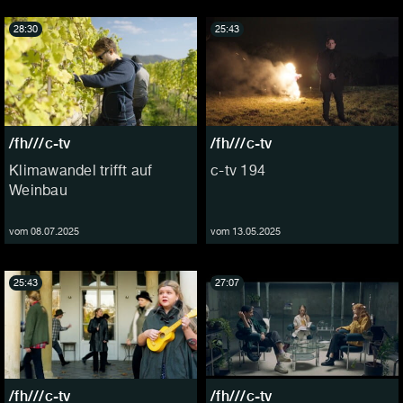
28:30
25:43
/fh///c-tv
/fh///c-tv
Klimawandel trifft auf
c-tv 194
Weinbau
vom 08.07.2025
vom 13.05.2025
25:43
27:07
/fh///c-tv
/fh///c-tv