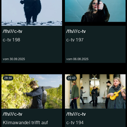
/fh///c-tv
/fh///c-tv
c-tv 198
c-tv 197
vom 30.09.2025
vom 06.08.2025
28:30
25:43
/fh///c-tv
/fh///c-tv
Klimawandel trifft auf
c-tv 194