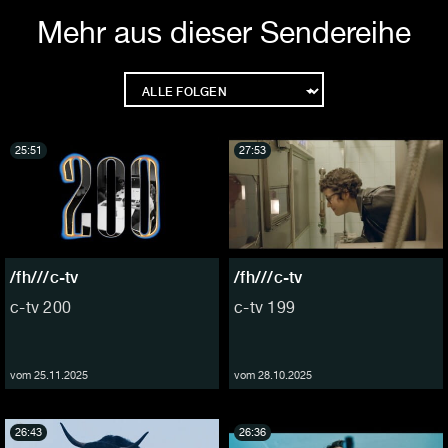
Mehr aus dieser Sendereihe
25:51
27:53
/fh///c-tv
/fh///c-tv
c-tv 200
c-tv 199
vom 25.11.2025
vom 28.10.2025
26:43
26:36