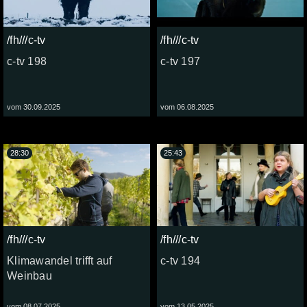
/fh///c-tv
/fh///c-tv
c-tv 198
c-tv 197
vom 30.09.2025
vom 06.08.2025
28:30
25:43
/fh///c-tv
/fh///c-tv
Klimawandel trifft auf
c-tv 194
Weinbau
vom 08.07.2025
vom 13.05.2025