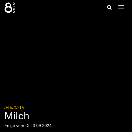
Zum
Suche
Navig
Inhalt
ein-/
springen
ein-/ausble
/FH///C-TV
Milch
Folge vom Di., 3.09.2024