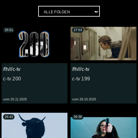
25:51
27:53
/fh///c-tv
/fh///c-tv
c-tv 200
c-tv 199
vom 25.11.2025
vom 28.10.2025
26:43
26:36