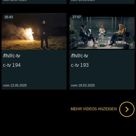
25:43
27:07
/fh///c-tv
/fh///c-tv
c-tv 194
c-tv 193
vom 13.05.2025
vom 18.03.2025
MEHR VIDEOS ANZEIGEN