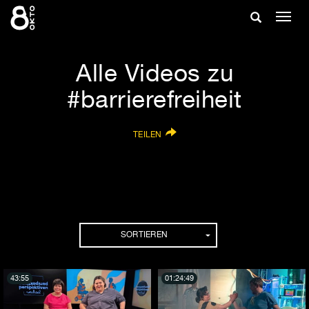
Zum
Suche
Navig
Inhalt
ein-/
springen
ein-/ausble
Alle Videos zu
#barrierefreiheit
TEILEN
SORTIEREN
43:55
01:24:49