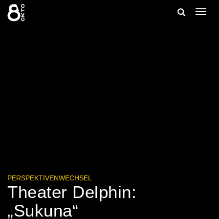
Zum
Suche
Navig
Inhalt
ein-/
springen
ein-/ausble
PERSPEKTIVENWECHSEL
Theater Delphin:
„Sukuna“