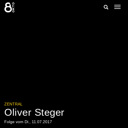
Zum
Suche
Navig
Inhalt
ein-/
springen
ein-/ausble
ZENTRAL
Oliver Steger
Folge vom Di., 11.07.2017