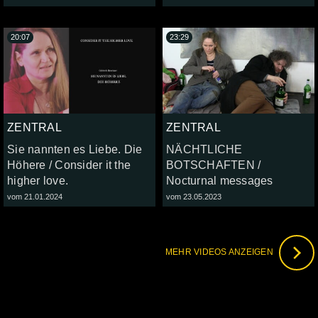
20:07
23:29
ZENTRAL
ZENTRAL
Sie nannten es Liebe. Die
NÄCHTLICHE
Höhere / Consider it the
BOTSCHAFTEN /
higher love.
Nocturnal messages
vom 21.01.2024
vom 23.05.2023
MEHR VIDEOS ANZEIGEN