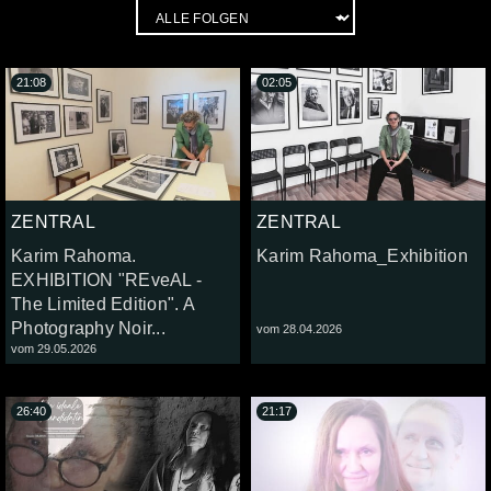
21:08
02:05
ZENTRAL
ZENTRAL
Karim Rahoma.
Karim Rahoma_Exhibition
EXHIBITION "REveAL -
The Limited Edition". A
Photography Noir...
vom 28.04.2026
vom 29.05.2026
26:40
21:17