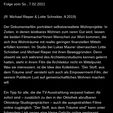
Folge vom So., 7.02.2021
(R: Michael Rieper & Lotte Schreiber, A 2019)
Der Dokumentarfilm porträtiert selbstverwaltete Wohnprojekte. In
Zeiten, in denen leistbares Wohnen zum raren Gut wird, lassen
die beiden Filmemacher*innen Menschen zur Wort kommen, die
sich ihre Wohnträume mit realtiv geringen finanziellen Mitteln
erfüllen konnten. Im Studio bei Lukas Maurer überraschen Lotte
Schreiber und Michael Rieper mit ihren Beweggründen. Denn
obwohl sie sich während des Archtiekturstudiums kennen gelernt
hatten, steht in ihrem Film die Architektur nicht im Mittelpunkt.
Was sie interessiert, ist die Idee des Kollektiven. "Der Stoff, aus
dem Träume sind" versteht sich auch als Empowerment-Film, der
seinem Publikum Lust auf gemeinschaftliches Wohnen machen
will.
Ein Tipp für alle, die die TV-Ausstrahlung verpasst haben: Ab
sofort sind – zusätzlich zu den in der Oktothek abrufbaren
Oktoskop-Studiogesprächen – auch die ausgestrahlten Filme
online zugänglich. "Der Stoff, aus dem Träume sind" kann unter
folgendem Link gegen eine kleine Gebühr online gestreamt