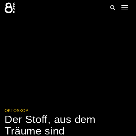
Zum
Suche
Navig
Inhalt
ein-/
springen
ein-/ausble
OKTOSKOP
Der Stoff, aus dem
Träume sind