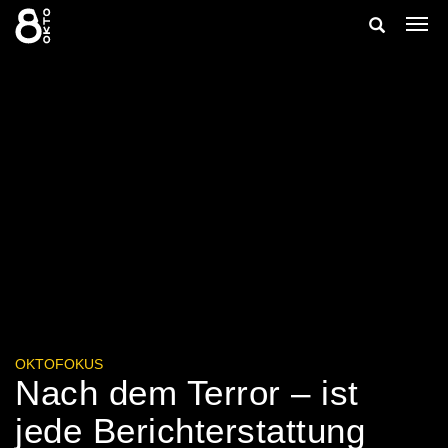
Zum
Suche
Navi
Inhalt
ein-
springen
ein-/ausbl
OKTOFOKUS
Nach dem Terror – ist
jede Berichterstattung