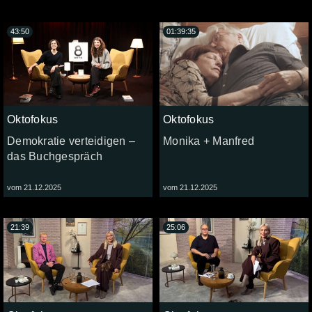
43:50
01:39:35
Oktofokus
Oktofokus
Demokratie verteidigen –
Monika + Manfred
das Buchgespräch
vom 21.12.2025
vom 21.12.2025
21:39
25:06