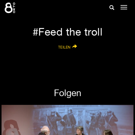
Zum
Suche
Navig
Inhalt
ein-/
springen
ein-/ausble
Feed the troll
TEILEN
Folgen