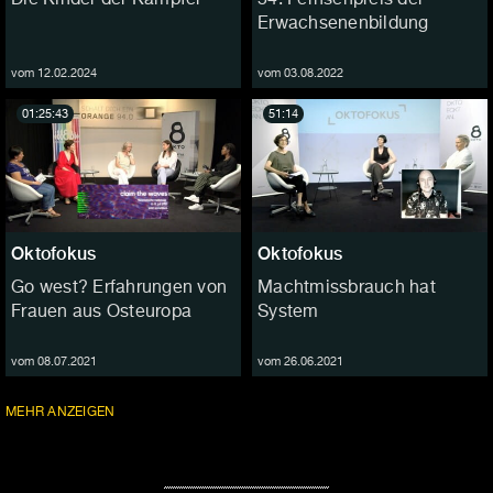
Erwachsenenbildung
vom 12.02.2024
vom 03.08.2022
01:25:43
51:14
Oktofokus
Oktofokus
Go west? Erfahrungen von
Machtmissbrauch hat
Frauen aus Osteuropa
System
vom 08.07.2021
vom 26.06.2021
FOLGEN
MEHR
ANZEIGEN