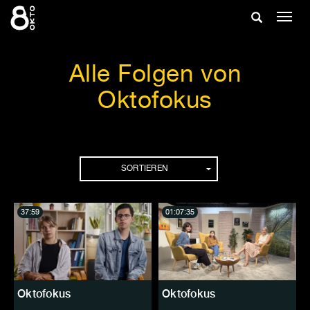
Zum
Suche
Navig
Inhalt
ein-/
springen
ein-/ausble
Alle Folgen von
Oktofokus
Folgen
SORTIEREN
37:59
01:07:35
Oktofokus
Oktofokus