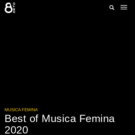
Zum
Suche
Navig
Inhalt
ein-/
springen
ein-/ausble
MUSICA FEMINA
Best of Musica Femina
2020