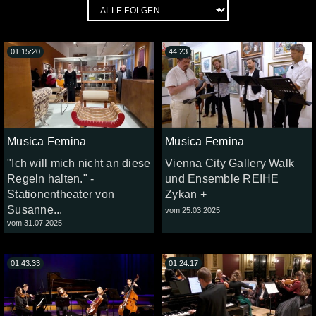
01:15:20
44:23
Musica Femina
Musica Femina
"Ich will mich nicht an diese
Vienna City Gallery Walk
Regeln halten." -
und Ensemble REIHE
Stationentheater von
Zykan +
Susanne...
vom 25.03.2025
vom 31.07.2025
01:43:33
01:24:17