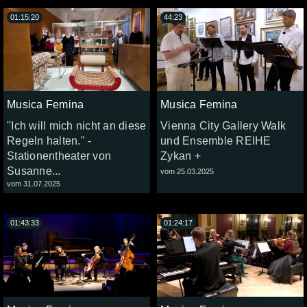
01:15:20
44:23
Musica Femina
Musica Femina
"Ich will mich nicht an diese
Vienna City Gallery Walk
Regeln halten." -
und Ensemble REIHE
Stationentheater von
Zykan +
Susanne...
vom 25.03.2025
vom 31.07.2025
01:43:33
01:24:17