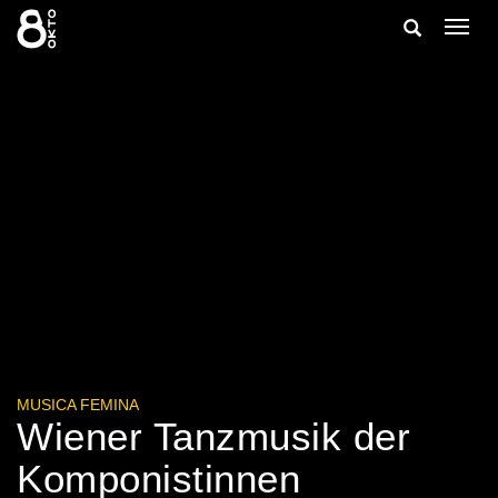
Zum
Suche
Navig
Inhalt
ein-/
springen
ein-/ausble
MUSICA FEMINA
Wiener Tanzmusik der
Komponistinnen