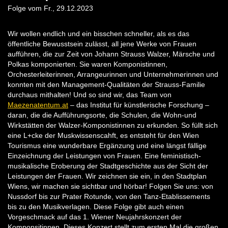
Folge vom Fr., 29.12.2023
Wir wollen endlich und ein bisschen schneller, als es das
öffentliche Bewusstsein zulässt, all jene Werke von Frauen
aufführen, die zur Zeit von Johann Strauss Walzer, Märsche und
Polkas komponierten. Sie waren Komponistinnen,
Orchesterleiterinnen, Arrangeurinnen und Unternehmerinnen und
konnten mit den Management-Qualitäten der Strauss-Familie
durchaus mithalten! Und so sind wir, das Team von
Maezenatentum.at
– das Institut für künstlerische Forschung –
daran, die die Aufführungsorte, die Schulen, die Wohn-und
Wirkstätten der Walzer-Komponistinnen zu erkunden. So füllt sich
eine L+cke der Muskwissenscahft, es entsteht für den Wien
Tourismus eine wunderbare Ergänzung und eine längst fällige
Einzeichnung der Leistungen von Frauen. Eine feministisch-
musikalische Eroberung der Stadtgeschichte aus der Sicht der
Leistungen der Frauen. Wir zeichnen sie ein, in den Stadtplan
Wiens, wir machen sie sichtbar und hörbar! Folgen Sie uns: von
Nussdorf bis zur Prater Rotunde, von den Tanz-Etablissements
bis zu den Musikverlagen. Diese Folge gibt auch einen
Vorgeschmack auf das 1. Wiener Neujahrskonzert der
Komponsitinnen. Dieses Konzert stellt zum ersten Mal die großen