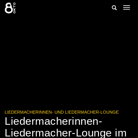
Zum
Suche
Navig
Inhalt
ein-/
springen
ein-/ausble
LIEDERMACHERINNEN- UND LIEDERMACHER-LOUNGE
Liedermacherinnen-
Liedermacher-Lounge im