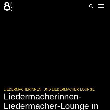
Zum
Suche
Navig
Inhalt
ein-/
springen
ein-/ausble
LIEDERMACHERINNEN- UND LIEDERMACHER-LOUNGE
Liedermacherinnen-
Liedermacher-Lounge in