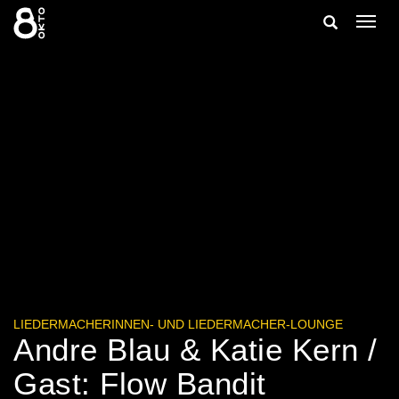
Zum
Suche
Navig
Inhalt
ein-/
springen
ein-/ausble
LIEDERMACHERINNEN- UND LIEDERMACHER-LOUNGE
Andre Blau & Katie Kern /
Gast: Flow Bandit