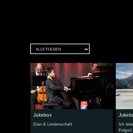
Jukebox
Jukeb
Elan & Leidenschaft
Ich leb
Folge1