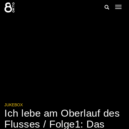
Zum
Suche
Navig
Inhalt
ein-/
springen
ein-/ausble
JUKEBOX
Ich lebe am Oberlauf des
Flusses / Folge1: Das