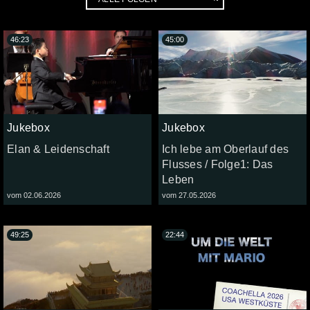
46:23
45:00
Jukebox
Jukebox
Elan & Leidenschaft
Ich lebe am Oberlauf des
Flusses / Folge1: Das
Leben
vom 02.06.2026
vom 27.05.2026
49:25
22:44