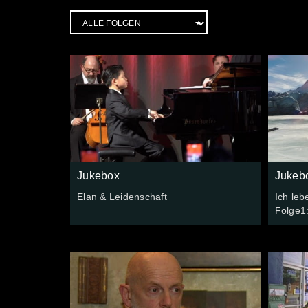
Jukebox
Jukeb
Elan & Leidenschaft
Ich leb
Folge1