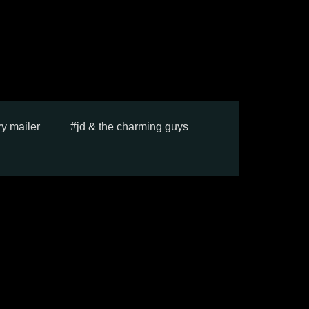
ry mailer
jd & the charming guys
e