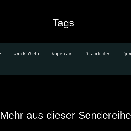
Tags
z
rock'n'help
open air
brandopfer
jer
Mehr aus dieser Sendereih