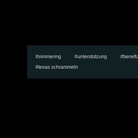
simmering
unterstützung
benefi
texas schrammeln