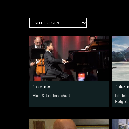
Jukebox
Jukeb
Elan & Leidenschaft
Ich leb
Folge1