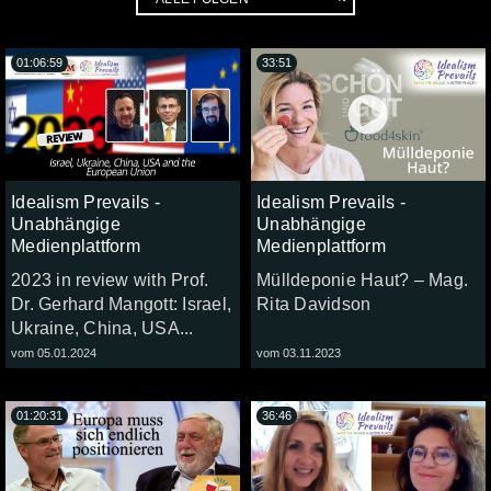
01:06:59
33:51
Idealism Prevails -
Idealism Prevails -
Unabhängige
Unabhängige
Medienplattform
Medienplattform
2023 in review with Prof.
Mülldeponie Haut? – Mag.
Dr. Gerhard Mangott: Israel,
Rita Davidson
Ukraine, China, USA...
vom 05.01.2024
vom 03.11.2023
01:20:31
36:46