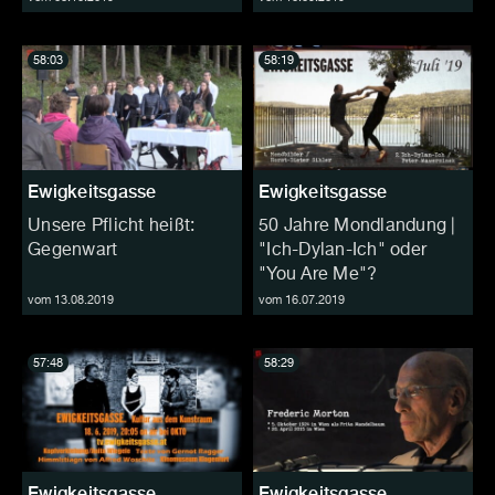
58:03
58:19
Ewigkeitsgasse
Ewigkeitsgasse
Unsere Pflicht heißt:
50 Jahre Mondlandung |
Gegenwart
"Ich-Dylan-Ich" oder
"You Are Me"?
vom 13.08.2019
vom 16.07.2019
57:48
58:29
Ewigkeitsgasse
Ewigkeitsgasse