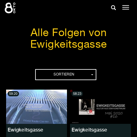
Zum
Suche
Navig
Inhalt
ein-/
springen
ein-/ausble
Alle Folgen von
Ewigkeitsgasse
Folgen
SORTIEREN
59:20
58:23
Ewigkeitsgasse
Ewigkeitsgasse