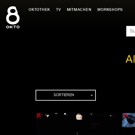
Zum
Inhalt
OKTOTHEK
TV
MITMACHEN
WORKSHOPS
springen
SU
A
Folgen
SORTIEREN