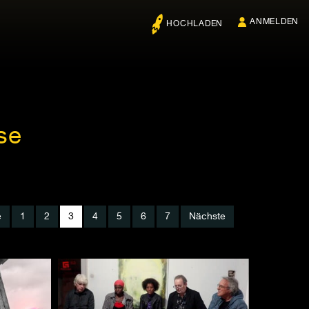
ANMELDEN
HOCHLADEN
se
e
1
2
3
4
5
6
7
Nächste