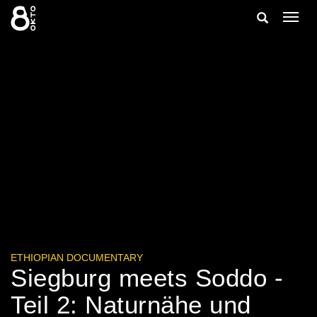
Zum
Suche
Navig
Inhalt
ein-/
springen
ein-/ausble
ETHIOPIAN DOCUMENTARY
Siegburg meets Soddo -
Teil 2: Naturnähe und