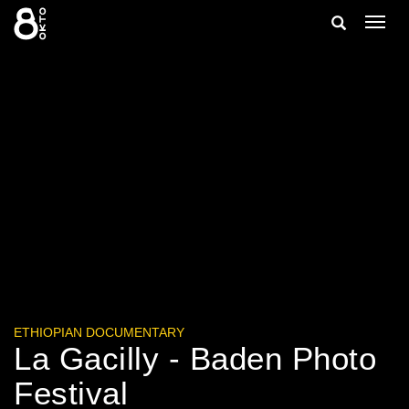
Zum
Suche
Navig
Inhalt
ein-/
springen
ein-/ausble
ETHIOPIAN DOCUMENTARY
La Gacilly - Baden Photo
Festival