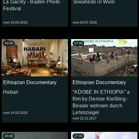
La Gacilly - Baden Photo
Tewahedo in Wien
Festival
vom 10.09.2018
vom 04.07.2018
43:00
57:00
Ethiopian Documentary
Ethiopian Documentary
Habari
“ADOBE IN ETHIOPIA” a
film by Denise Kießling -
Besser wohnen durch
Lehmziegel
vom 14.03.2018
vom 22.11.2017
43:00
27:00