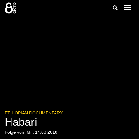
Zum
Suche
Navig
Inhalt
ein-/
springen
ein-/ausble
ETHIOPIAN DOCUMENTARY
Habari
Folge vom Mi., 14.03.2018