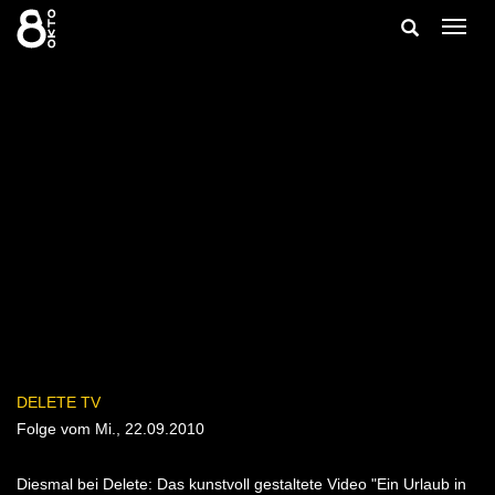
Zum
Suche
Navig
Inhalt
ein-/
springen
ein-/ausble
DELETE TV
Folge vom Mi., 22.09.2010
Diesmal bei Delete: Das kunstvoll gestaltete Video "Ein Urlaub in