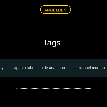
ANMELDEN
Tags
why
pablo robertson de unamuno
michael murnau