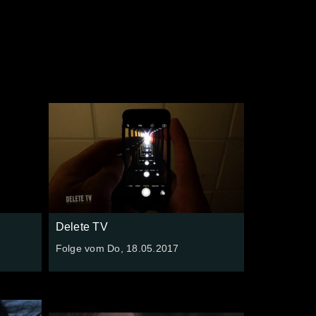
e
Delete TV
Folge vom Do, 18.05.2017