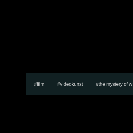
film
videokunst
the mystery of 