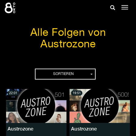
Zum
Suche
Navig
Inhalt
ein-/
springen
ein-/ausble
Alle Folgen von
Austrozone
Folgen
SORTIEREN
22:01
19:51
Austrozone
Austrozone