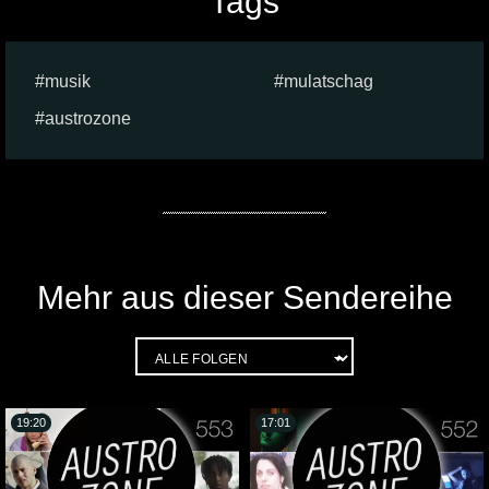
Tags
musik
mulatschag
austrozone
Mehr aus dieser Sendereihe
19:20
17:01