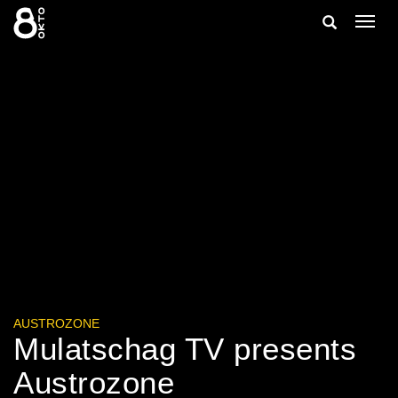
Zum
Suche
Navig
Inhalt
ein-/
springen
ein-/ausble
AUSTROZONE
Mulatschag TV presents
Austrozone