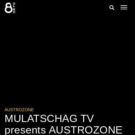
Zum
Suche
Navig
Inhalt
ein-/
springen
ein-/ausble
AUSTROZONE
MULATSCHAG TV
presents AUSTROZONE