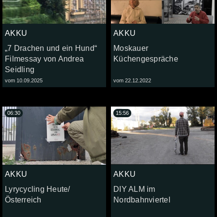
AKKU
AKKU
„7 Drachen und ein Hund“
Moskauer
Filmessay von Andrea
Küchengespräche
Seidling
vom 10.09.2025
vom 22.12.2022
06:30
15:56
AKKU
AKKU
Lyrycycling Heute/
DIY ALM im
Österreich
Nordbahnviertel