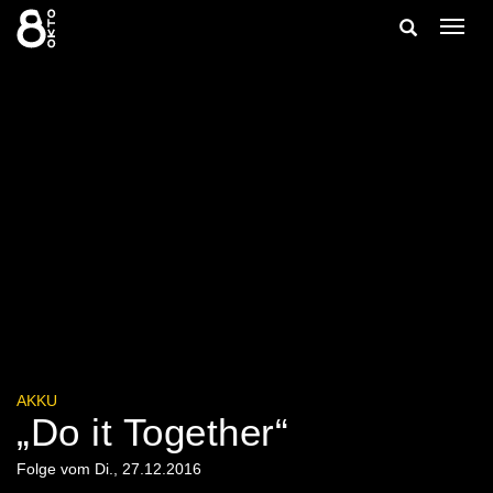
Zum
Suche
Navig
Inhalt
ein-/
springen
ein-/ausble
AKKU
„Do it Together“
Folge vom Di., 27.12.2016