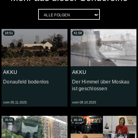
18:51
41:58
AKKU
AKKU
Donaufeld bodenlos
Der Himmel über Moskau
ist geschlossen
vom 05.11.2025
vom 08.10.2025
35:55
46:49