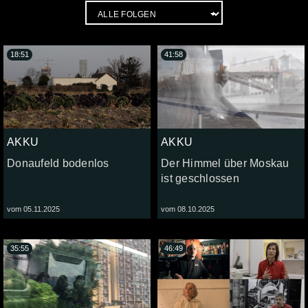
18:51
41:58
AKKU
AKKU
Donaufeld bodenlos
Der Himmel über Moskau
ist geschlossen
vom 05.11.2025
vom 08.10.2025
35:55
46:49