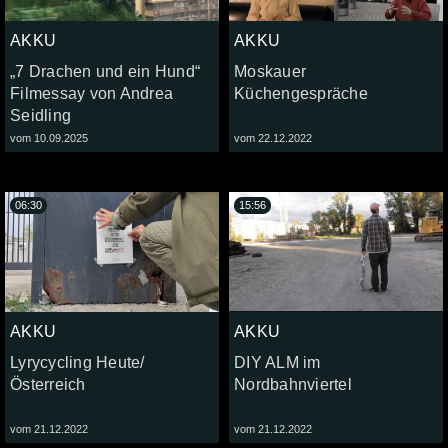
AKKU
AKKU
„7 Drachen und ein Hund“
Moskauer
Filmessay von Andrea
Küchengespräche
Seidling
vom 10.09.2025
vom 22.12.2022
06:30
15:56
AKKU
AKKU
Lyrycycling Heute/
DIY ALM im
Österreich
Nordbahnviertel
vom 21.12.2022
vom 21.12.2022