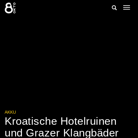
Zum
Suche
Navig
Inhalt
ein-/
springen
ein-/ausble
AKKU
Kroatische Hotelruinen
und Grazer Klangbäder