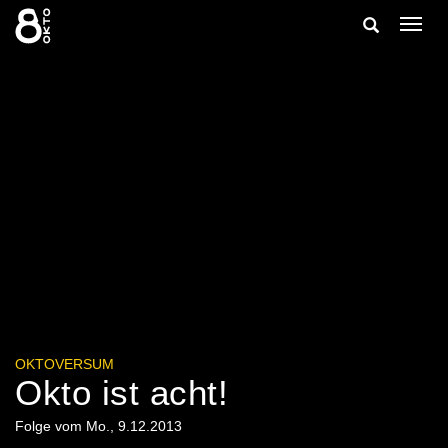
Zum
Suche
Navig
Inhalt
ein-/
springen
ein-/ausble
OKTOVERSUM
Okto ist acht!
Folge vom Mo., 9.12.2013