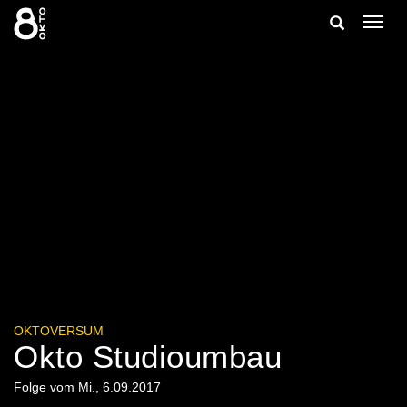
Zum
Suche
Navig
Inhalt
ein-/
springen
ein-/ausble
OKTOVERSUM
Okto Studioumbau
Folge vom Mi., 6.09.2017