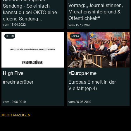
Vortrag: „Journalistinnen,
Sendung - So einfach
Migrationshintergrund &
kannst du bei OKTO eine
Öffentlichkeit“
eigene Sendung...
vom 15.04.2022
vom 15.12.2020
03:18
59:44
High Five
#Europa4me
#redmadrüber
Europas Einheit in der
Vielfalt (ep.4)
vom 19.06.2019
vom 20.05.2019
FOLGEN
MEHR
ANZEIGEN