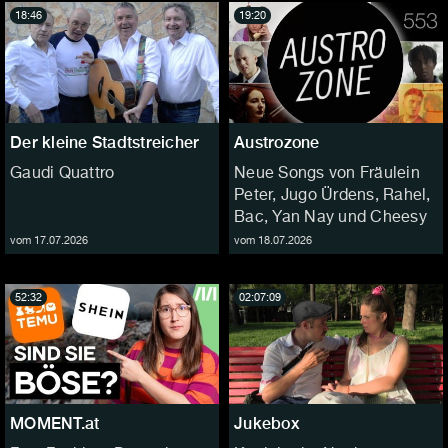
18:46
19:20
Der kleine Stadtstreicher
Austrozone
Gaudi Quattro
Neue Songs von Fräulein
Peter, Jugo Ürdens, Rahel,
Bac, Yan Nay und Cheesy
vom 17.07.2026
vom 18.07.2026
52:32
02:07:09
MOMENT.at
Jukebox