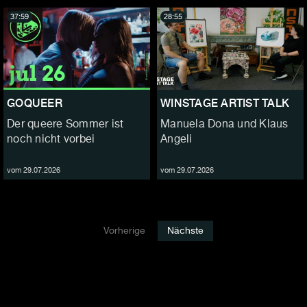
37:59
28:55
GOQUEER
WINSTAGE ARTIST TALK
Der queere Sommer ist
Manuela Dona und Klaus
noch nicht vorbei
Angeli
vom 29.07.2026
vom 29.07.2026
Vorherige
Nächste